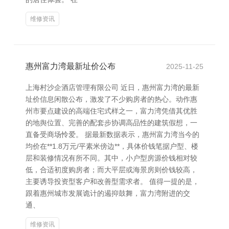
维修资讯
惠州富力湾最新址价公布
2025-11-25
上海村沙企酒店管理有限公司 近日，惠州富力湾的最新
址价信息闲散公布，激发了不少购房者的热心。动作惠
州市要点建设的高端住宅式样之一，富力湾凭借其优胜
的地舆位置、完善的配套步协调高品性的建筑假想，一
直备受商场怜爱。 据最新数据表示，惠州富力湾当今的
均价在**1.8万元/平素米傍边**，具体价钱笔据户型、楼
层和装修情况有所不同。其中，小户型房源价钱相对较
低，合适初度购房者；而大平层或海景房则价钱较高，
主要诱导投资型客户和改善型需求者。 值得一提的是，
跟着惠州城市发展诡计的遏抑鼓舞，富力湾附进的交
通、
维修资讯