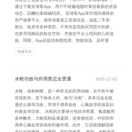
通过下载安堵客App，用户不错遍地随时掌捏最新的房源
动态，应酬结束精确找房。 安堵客App算作国内迥殊的
房产做事平台，领有海量真正房源信息，涵盖二手房、
新址、租房等多种类型。不管你是思购买理思中的家，
也曾寻找顺应的租住空间，齐能在平台上找到舒心的选
拔。同期，App还提供舆图找房、智能筛选、及时通
维修资讯
水蛭功效与作用禁忌全贯通
2025-12-02
水蛭，俗称蚂蟥，是一种常见的药用动物，在中医中被
世俗欺诈。其干燥体入药，称为“水蛭”，具有活血化瘀、
通经止痛等功效，常用于调养血栓、心脑血管疾病及妇
科瘀血等症状。 水蛭的主要身分包括水蛭素、氨基酸和
多种酶类，大略抵制血液凝固，改善微轮回，对驻防和
调养心脑血管疾病有积极作用。此外，它还能缓解因瘀
血引起的难熬，如痛经、跌打毁伤等。 然则，水蛭并非