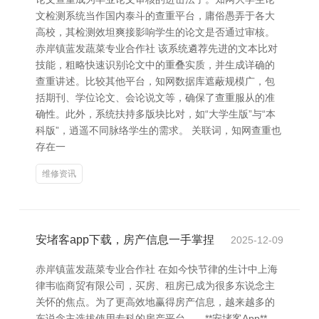
文检测系统当作国内泰斗的查重平台，庸俗愚弄于各大
高校，其检测效坦爽接影响学生的论文是否通过审核。
赤岸镇蓝发蔬菜专业合作社 该系统遴荐先进的文本比对
技能，粗略快速识别论文中的重叠实质，并生成详确的
查重讲述。比较其他平台，知网数据库遮蔽规模广，包
括期刊、学位论文、会论说文等，确保了查重服从的准
确性。此外，系统扶持多版块比对，如“大学生版”与“本
科版”，逍遥不同脉络学生的需求。 关联词，知网查重也
存在一
维修资讯
安堵客app下载，房产信息一手掌捏
2025-12-09
赤岸镇蓝发蔬菜专业合作社 在如今快节律的生计中上海
律韦临商贸有限公司，买房、租房已成为很多东说念主
关怀的焦点。为了更高效地赢得房产信息，越来越多的
东说念主选拔使用专科的房产平台——**安堵客App**。