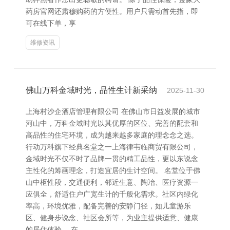
药房官网还肃穆购药的方便性。用户只需动首先指，即
可在线下单，享
维修资讯
佛山万科金域时光，品性生计新采纳
2025-11-30
上海村沙企酒店管理有限公司 在佛山市日益发展的城市
河山中，万科金域时光以其优厚的区位、完善的配套和
高品性的住宅环境，成为越来越多家庭的理念念之选。
行动万科旗下经典名堂之一上海律韦临商贸有限公司，
金域时光不仅不时了品牌一贯的精工品性，更以东说念
主性化的筹画理念，打造宜居的生计空间。 名堂位于佛
山中枢性段，交通便利，邻近生意、陶冶、医疗资源一
应俱全，舒适住户广宽生计的千般化需求。社区内绿化
率高，环境优雅，配备完善的安静门径，如儿童游乐
区、健身步说念、社区会所等，为业主提供适意、健康
的居住体验。 在