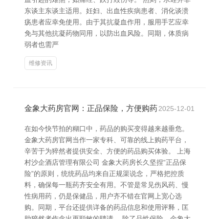
东谈主东谈主适用。妊妇、出血性疾病患者、消化谈溃
疡患者应幸免使用。由于其抗凝血作用，服用手艺应幸
免与其他抗凝药物同用，以防出血风险。同期，体质病
弱者也需严
维修资讯
金象大药房官网：正品保险，方便购药
2025-12-01
在如今快节拍的糊口中，药品的购买变得越来越垂危。
金象大药房官网当作一家专科、可靠的线上购药平台，
辛苦于为猝然者提供安全、方便的药品购买体验。 上海
村沙企酒店管理有限公司 金象大药房长久坚捏“正品保
险”的原则，统统药品均来自正规渠说念，严格把控质
料，确保每一瓶药齐安全有用。不管是常见伤风药、慢
性病用药，仍是保健品，用户齐不错在官网上宽心选
购。同期，平台还提供详备的药品信息和使用评释，匡
助猝然者作念出更聪敏的聘请。 除了品性保险，金象大